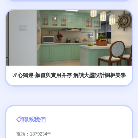
匠心獨運·顏值與實用并存 解讀大墨設計櫥柜美學
聯系我們
電話：1879234**