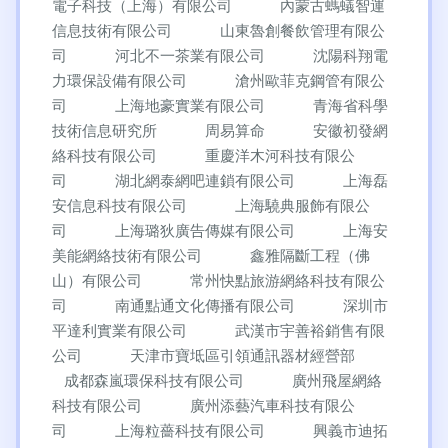
電子科技（上海）有限公司
內蒙古螞蟻智運
信息技術有限公司
山東魯創餐飲管理有限公
司
河北不一茶業有限公司
沈陽科翔電
力環保設備有限公司
滄州歐菲克鋼管有限公
司
上海地豪實業有限公司
青海省科學
技術信息研究所
周易算命
安徽初發網
絡科技有限公司
重慶洋木河科技有限公
司
湖北網泰網吧連鎖有限公司
上海磊
安信息科技有限公司
上海驍典服飾有限公
司
上海璐狄廣告傳媒有限公司
上海安
美能網絡技術有限公司
鑫雅隔斷工程（佛
山）有限公司
常州快點旅游網絡科技有限公
司
南通點通文化傳播有限公司
深圳市
平達利實業有限公司
武漢市宇善裕銷售有限
公司
天津市寶坻區引領通訊器材經營部
成都森嵐環保科技有限公司
廣州飛屋網絡
科技有限公司
廣州添藝汽車科技有限公
司
上海粒薔科技有限公司
興義市迪拓