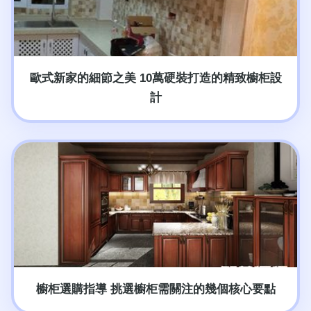
歐式新家的細節之美 10萬硬裝打造的精致櫥柜設
計
櫥柜選購指導 挑選櫥柜需關注的幾個核心要點