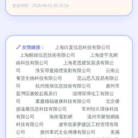
更新時間：2026-08-03 05:32:54
友情鏈接：
上海白芨信息科技有限公司
上海醒鏈信息技術有限公司
上海捷宇克網
絡科技有限公司
上海君恩建筑裝潢有限公
司
淮安尋蔓婚禮策劃有限公司
云南云
養堂生物科技有限公司
昆山思凡貿易有限公
司
杭州煥旭信息技術有限公司
廣州市
荔灣區騰蛟起鳳茶行
淄博琛博化工有限公
司
重慶穗福健康科技有限公司
北京優
揚遠騰信息科技有限公司
常州恒久環保科技
有限公司
海南電影網
溫州市樂智網絡
科技有限公司
遼寧筑家夢建設工程管理有限
公司
廣州軍武文化傳播有限公司
美滿