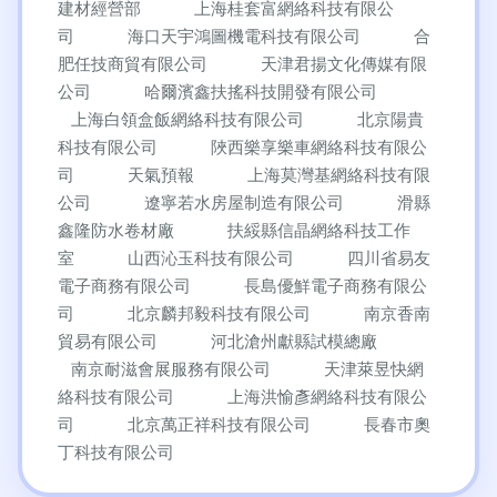
建材經營部
上海桂套富網絡科技有限公
司
海口天宇鴻圖機電科技有限公司
合
肥任技商貿有限公司
天津君揚文化傳媒有限
公司
哈爾濱鑫扶搖科技開發有限公司
上海白領盒飯網絡科技有限公司
北京陽貴
科技有限公司
陜西樂享樂車網絡科技有限公
司
天氣預報
上海莫灣基網絡科技有限
公司
遼寧若水房屋制造有限公司
滑縣
鑫隆防水卷材廠
扶綏縣信晶網絡科技工作
室
山西沁玉科技有限公司
四川省易友
電子商務有限公司
長島優鮮電子商務有限公
司
北京麟邦毅科技有限公司
南京香南
貿易有限公司
河北滄州獻縣試模總廠
南京耐滋會展服務有限公司
天津萊昱快網
絡科技有限公司
上海洪愉彥網絡科技有限公
司
北京萬正祥科技有限公司
長春市奧
丁科技有限公司