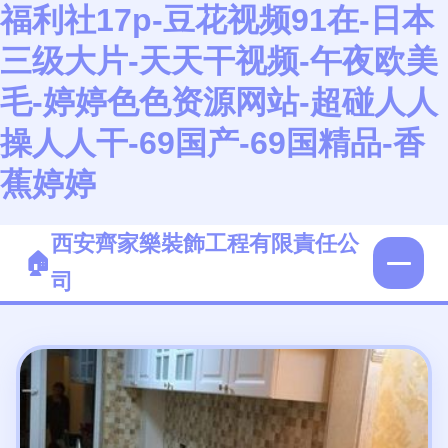
福利社17p-豆花视频91在-日本
三级大片-天天干视频-午夜欧美
毛-婷婷色色资源网站-超碰人人
操人人干-69国产-69国精品-香
蕉婷婷
西安齊家樂裝飾工程有限責任公
司