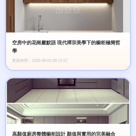
空房中的花崗巖默語 現代禪宗美學下的櫥柜極簡哲
學
更新時間：2026-08-03 09:13:57
高顏值廚房整體櫥柜設計 顏值與實用的完美融合