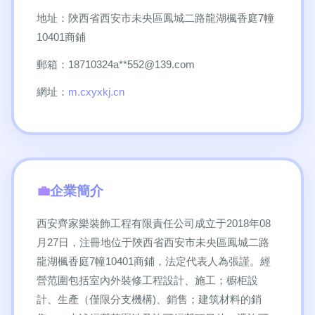
地址：陜西省西安市未央區鳳城二路龍湖楓香庭7幢
10401商鋪
郵箱：18710324a**
552@139.com
網址：
m.cxyxkj.cn
企業簡介
西安齊家樂裝飾工程有限責任公司成立于2018年08
月27日，注冊地位于陜西省西安市未央區鳳城二路
龍湖楓香庭7幢10401商鋪，法定代表人為張謹。經
營范圍包括室內外裝修工程設計、施工；櫥柜設
計、生產（僅限分支機構)、銷售；建筑材料的銷